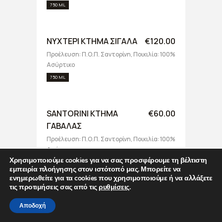
750 ML
ΝΥΧΤΕΡΙ ΚΤΗΜΑ ΣΙΓΑΛΑ
€120.00
Προέλευση: Π.Ο.Π. Σαντορίνη, Ποικιλία: 100%
Ασύρτικο
750 ML
SANTORINI ΚΤΗΜΑ
€60.00
ΓΑΒΑΛΑΣ
Προέλευση: Π.Ο.Π. Σαντορίνη, Ποικιλία: 100%
Ασύρτικο
Χρησιμοποιούμε cookies για να σας προσφέρουμε τη βέλτιστη
750 ML
εμπειρία πλοήγησης στον ιστότοπό μας. Μπορείτε να
ενημερωθείτε για τα cookies που χρησιμοποιούμε ή να αλλάξετε
τις προτιμήσεις σας από τις
ρυθμίσεις
.
ΝΥΧΤΕΡΙ SANTO WINES
€60.00
Αποδοχή
Προέλευση: Π.Ο.Π. Σαντορίνη, Ποικιλίες: 85%
Ασύρτικο - 10% Αθήρι - 5% Αηδάνι